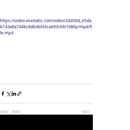
#ducatistiworldgathering
https://video.wixstatic.com/video/2dd50d_e5da
b143a6a744bc8db4bf43ca693c69/1080p/mp4/fi
le.mp4
Posts récents
Voir tout