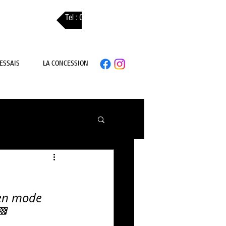
Tel : 03 89 310 311
ESSAIS
LA CONCESSION
 en mode 
🏁