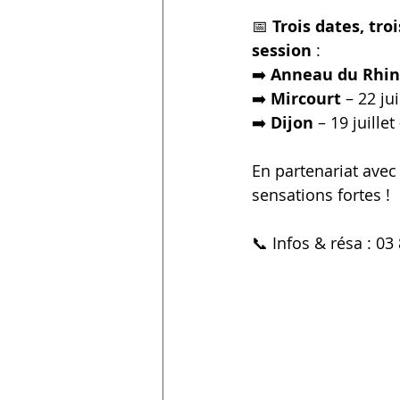
📅 
Trois dates, tro
session
 :
➡️ 
Anneau du Rhin
➡️ 
Mircourt
 – 22 ju
➡️ 
Dijon
 – 19 juille
En partenariat avec
sensations fortes !
📞 Infos & résa : 03