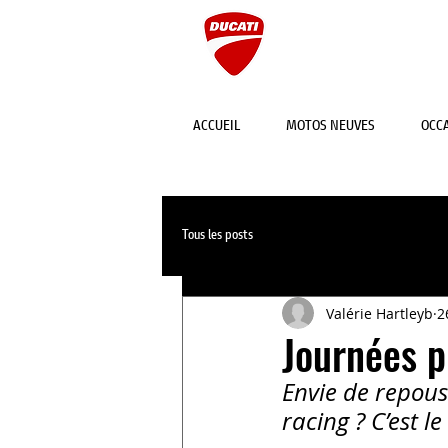
MULHOUSE
ACCUEIL
MOTOS NEUVES
OCC
Tous les posts
Valérie Hartleyb
2
Journées p
Envie de repouss
racing ? C’est l