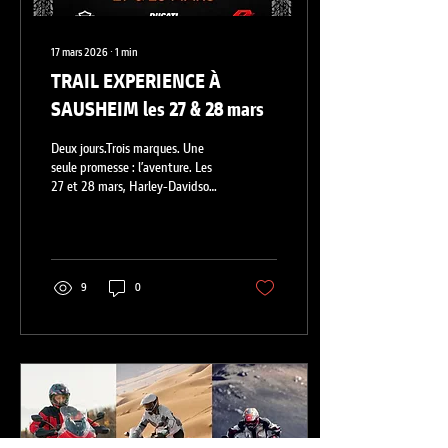
17 mars 2026
∙
1
min
TRAIL EXPERIENCE À
SAUSHEIM les 27 & 28 mars
Deux jours.Trois marques. Une
seule promesse : l’aventure. Les
27 et 28 mars, Harley-Davidson,
Ducati et QJMotor Mulhouse
vous donnent rendez-vous pour
un week-end entièrement dédié
au trail et à l’évasion. Prenez le
guidon et venez essayer des
9
0
machines conçues pour la route…
et bien au-delà : Harley-
Davidson Pan America Ducati
Multistrada & DesertX QJMotor
SRT Que vous soyez amateur de
grandes routes, de virées
sportives ou d’aventure off-road,
c’est l’occasion idéale de