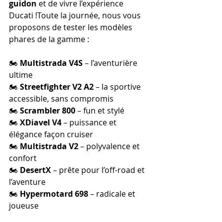
guidon
 et de vivre l’expérience 
Ducati !Toute la journée, nous vous 
proposons de tester les modèles 
phares de la gamme :
🏍️ 
Multistrada V4S
 – l’aventurière 
ultime
🏍️ 
Streetfighter V2 A2
 – la sportive 
accessible, sans compromis
🏍️ 
Scrambler 800
 – fun et stylé
🏍️ 
XDiavel V4
 – puissance et 
élégance façon cruiser
🏍️ 
Multistrada V2
 – polyvalence et 
confort
🏍️ 
DesertX
 – prête pour l’off-road et 
l’aventure
🏍️ 
Hypermotard 698
 – radicale et 
joueuse